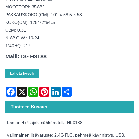
MOOTTORI: 35W*2
PAKKAUSKOKO (CM): 101 × 58,5 × 53
KOKO(CM): 125*72*64cm
CBM: 0,31
N.W/.G.W.: 19/24
1*40HQ: 212
Malli:TS- H3188
Lähetä kysely
Facebook
X
WhatsApp
Pinterest
LinkedIn
Share
Tuotteen Kuvaus
Lasten 4x4-ajelu sähköautolla HL3188
valinnainen lisävaruste: 2.4G R/C, pehmeä käynnistys, USB,