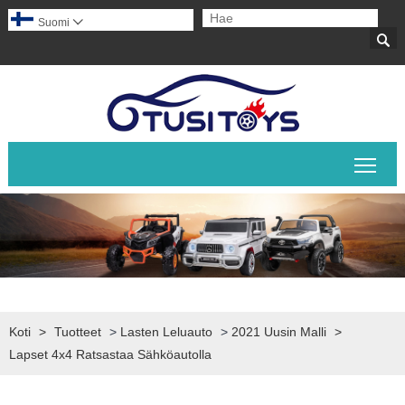
Suomi


Pääv
Koti
>
Tuotteet
>
Lasten Leluauto
>
2021 Uusin Malli
>
Lapset 4x4 Ratsastaa Sähköautolla