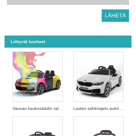
Liittyvät tuotteet
Vauvan kaukosäädin ratsastaa autolla, lisensoitu Chevrolet Camaro 2SS
Lasten sähköajelu autolla Lisensoitu Bmw 24v Drift Car