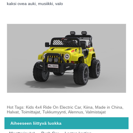
kaksi ovea auki, musiikki, valo
Hot Tags: Kids 4x4 Ride On Electric Car, Kiina, Made in China,
Halvat, Toimittajat, Tukkumyynti, Alennus, Valmistajat
Aiheeseen liittyvä luokka