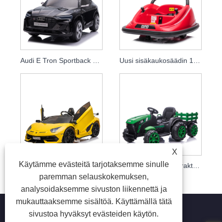
Audi E Tron Sportback Viimeisin 12v sähkökäyttöinen leluauto lapsille Vanhempien kaukosäädin Vauvan auto
Uusi sisäkaukosäädin 12v sähköinen lasten ratsastaa puskurin autolla villi asia 360 pyörivä ratsastus leluajoneuvolla vauvalle
X
Käytämme evästeitä tarjotaksemme sinulle
Ratsastaa autolla Lapsilla ajettava leluauto 12v 24v lasten sähköautot
2021 Uudet lasten traktorit
paremman selauskokemuksen,
analysoidaksemme sivuston liikennettä ja
mukauttaaksemme sisältöä. Käyttämällä tätä
sivustoa hyväksyt evästeiden käytön.