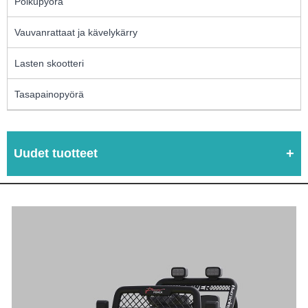
Polkupyörä
Vauvanrattaat ja kävelykärry
Lasten skootteri
Tasapainopyörä
Uudet tuotteet